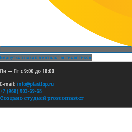
Вернуться назад в каталог антисептиков
Пн — Пт с 9:00 до 18:00
E-mail:
info@plasttop.ru
+7 (968) 903-69-68
Создано студией proseomaster